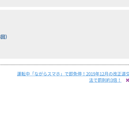
3回）
運転中「ながらスマホ」で即免停！2019年12月の改正道
法で罰則約3倍！