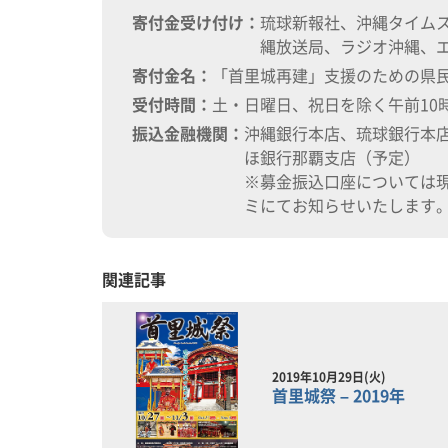
寄付金受け付け：
琉球新報社、沖縄タイム
縄放送局、ラジオ沖縄、
寄付金名：
「首里城再建」支援のための県
受付時間：
土・日曜日、祝日を除く午前10
振込金融機関：
沖縄銀行本店、琉球銀行本
ほ銀行那覇支店（予定）
※募金振込口座については
ミにてお知らせいたします
関連記事
2019年10月29日(火)
首里城祭 – 2019年