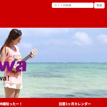
沖縄知ったー！
旧暦3ヶ月カレンダー