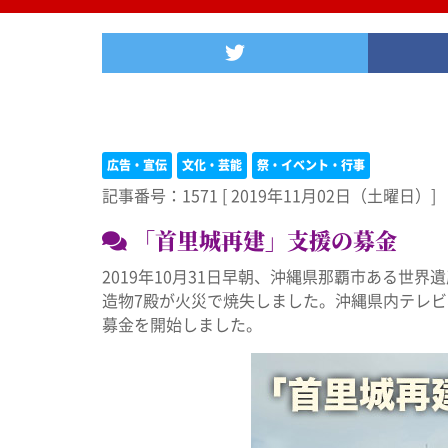
Twitter
広告・宣伝
文化・芸能
祭・イベント・行事
記事番号：1571
[
2019年11月02日（土曜日）]
「首里城再建」支援の募金
2019年10月31日早朝、沖縄県那覇市ある世
造物7殿が火災で焼失しました。沖縄県内テレ
募金を開始しました。