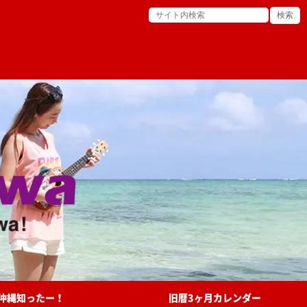
沖縄知ったー！
旧暦3ヶ月カレンダー