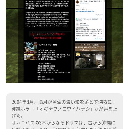
2004年8月、満月が芭蕉の濃い影を落とす深夜に、
沖縄ホラー「オキナワノコワイハナシ」が産声を上
げた。
オムニバスの3本からなるドラマは、古から沖縄に