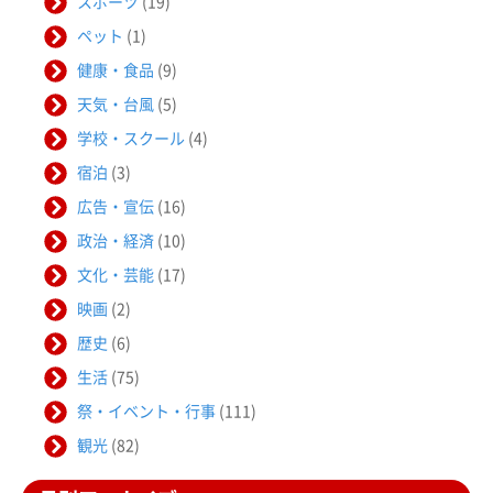
スポーツ
(19)
ペット
(1)
健康・食品
(9)
天気・台風
(5)
学校・スクール
(4)
宿泊
(3)
広告・宣伝
(16)
政治・経済
(10)
文化・芸能
(17)
映画
(2)
歴史
(6)
生活
(75)
祭・イベント・行事
(111)
観光
(82)