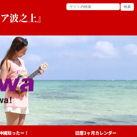
ピア波之上』
沖縄知ったー！
旧暦3ヶ月カレンダー