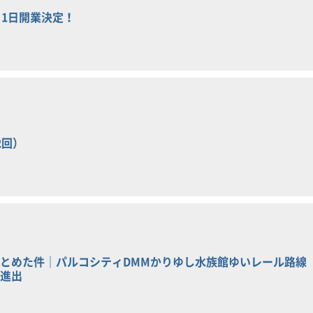
月1日開業決定！
2回）
とめた件｜パルコシティDMMかりゆし水族館ゆいレール路線
進出