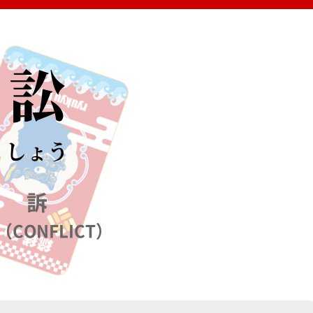
訟
しょう
訴
CONFLICT）