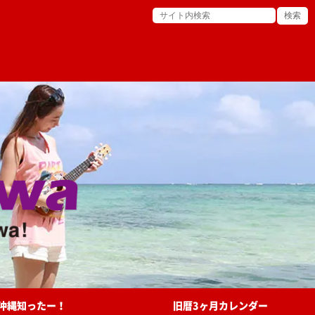
沖縄知ったー！
旧暦3ヶ月カレンダー