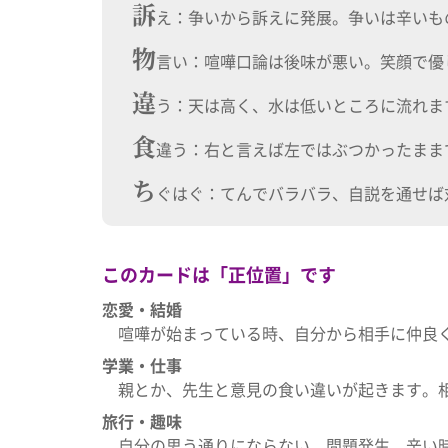
訴
え：争いから訴えに発展。争いは辛いも
物
言い：喧嘩口論は後味が悪い。笑顔で優
違
う：天は高く、水は低いところに流れま
食
違う：右と言えば左ではぶつかったまま
ち
ぐはぐ：てんでバラバラ、自説を通せば
このカードは「
正位置
」です
恋愛・結婚
喧嘩が始まっている時、自分から相手に仲良
学業・仕事
親とか、先生と意見の食い違いが起きます。
旅行・趣味
自分の思う通りにならない。問題発生。辛い