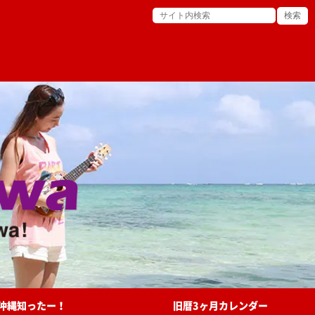
沖縄知ったー！
旧暦3ヶ月カレンダー